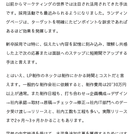
以前からマーケティングの世界では注目され活用されてきた手法
です。採用活動でも最近みられるようになりました。ランディン
グページは、ターゲットを明確にたピンポイントな訴求であれば
あるほど効果を発揮します。
新卒採用では特に、伝えたい内容を記憶に刻み込み、理解し共感
した上で次の応募または面談へのステップに短期間でアップする
手法と言えます。
とはいえ、LP制作のネックは制作にかかる時間とコストだと言
えます。一般的な制作会社に依頼すると、制作費用は20~30万円
以上が通常。また制作日程も、打ち合わせ→企画構成→デザイン
→社内承認→取材→原稿→チェック→修正→社内IT部門へのデー
タ受け渡し→リリースと、社内工数も工程も多い。実際リリース
まで2ヶ月〜3ヶ月かかることもあります。
突然の内定辞退を受けて、大至急追加応募を獲得するためにはす